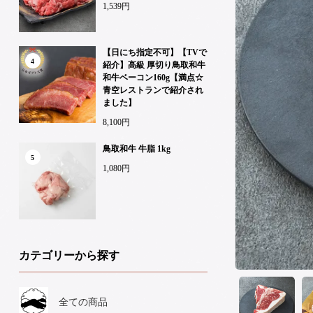
1,539円
【日にち指定不可】【TVで
4
紹介】高級 厚切り鳥取和牛
和牛ベーコン160g【満点☆
青空レストランで紹介され
ました】
8,100円
鳥取和牛 牛脂 1kg
5
1,080円
カテゴリーから探す
全ての商品