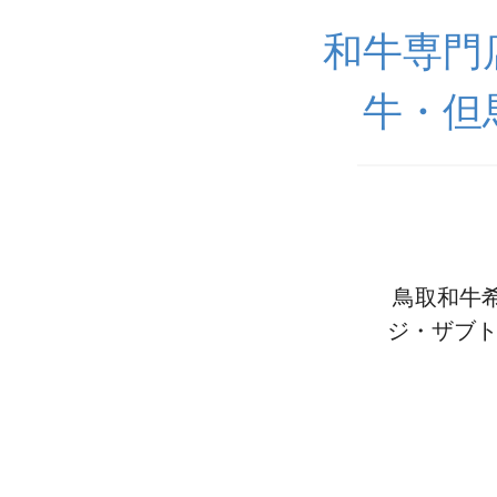
和牛専門
牛・但
鳥取和牛希
ジ・ザブト