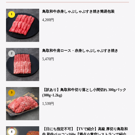
鳥取和牛赤身しゃぶしゃぶすき焼き簡易包装
1
4,269円
鳥取和牛肩ロース・赤身しゃぶしゃぶすき焼き
2
5,470円
【訳あり】鳥取和牛切り落とし小間切れ 300gパック
3
(300g~1.2kg)
1,539円
【日にち指定不可】【TVで紹介】高級 厚切り鳥取和
4
牛 和牛ベーコン160g【満点☆青空レストランで紹介