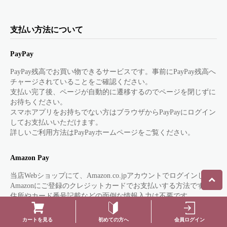
支払い方法について
PayPay
PayPay残高でお買い物できるサービスです。事前にPayPay残高へ
チャージされていることをご確認ください。
支払い完了後、ページが自動的に遷移するのでページを閉じずに
お待ちください。
スマホアプリをお持ちでない方はブラウザからPayPayにログイン
してお支払いいただけます。
詳しいご利用方法はPayPayホームページをご覧ください。
Amazon Pay
当店Webショップにて、Amazon.co.jpアカウントでログインし、
Amazonにご登録のクレジットカードでお支払いする方法です。
住所やカード番号記載などの面倒な情報入力は不要です。
初めての方へ
会員ログイン
カートを見る
クレジットカード決済