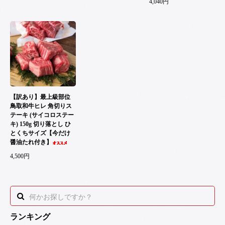
4,040円
【訳あり】最上級部位
鳥取和牛ヒレ 角切りス
テーキ (サイコロステー
キ) 150g 切り落とし ひ
とくちサイズ【今だけ
醤油たれ付き】
4,500円
ランキング