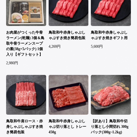
お肉屋がつくった牛骨
鳥取和牛赤身しゃぶし
鳥取和牛赤身しゃぶし
ラーメン(乾麺) 3個＆鳥
ゃぶすき焼き簡易包装
ゃぶすき焼きギフト用
取牛骨ラーメンスープ
4,269円
5,600円
の素(38g×5パック) 1個
入り【ギフトセット】
2,980円
鳥取和牛肩ロース・赤
鳥取和牛赤身しゃぶし
【訳あり】鳥取和牛切
身しゃぶしゃぶすき焼
ゃぶ切り落とし トレー
り落とし小間切れ 300g
き簡易包装
450g
パック(300g~1.2kg)