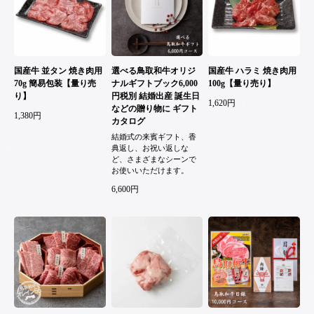
国産牛 並タン 焼き肉用
選べる鳥取和牛オリジ
国産牛 ハラミ 焼き肉用
70g 簡易包装【量り売
ナルギフトブック6,000
100g【量り売り】
り】
円税別 結婚出産 誕生日
1,620円
などの贈り物に ギフト
1,380円
カタログ
結婚式の来賓ギフト、香
典返し、お祝い返しな
ど、さまざまなシーンで
お使いいただけます。
6,600円