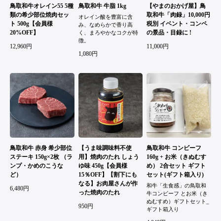
鳥取和牛オレイン55 5種
鳥取和牛 牛脂 1kg
【やまのおかげ屋】鳥
類の希少部位焼肉セッ
取和牛「肉録」10,000円
オレイン酸を豊富に含
ト 500g【会員様
税別 イベント・コンペ
み、なめらかで香り高
20%OFF】
の景品・目録に !
く、まろやかなコクが特
徴。
12,960円
11,000円
1,080円
鳥取和牛 赤身 希少部位
【うま味調味料不使
鳥取和牛 コンビーフ
ステーキ 150g×2枚 （ラ
用】焼肉のたれ しょう
160g + お米（きぬむす
ンプ・かめのこうな
ゆ味 450g【会員様
め） 2合セット ギフト
ど）
15％OFF】【割下にも
セット(ギフト箱入り)
なる】お肉屋さんが作
和牛「生食感」の鳥取和
6,480円
った焼肉のたれ
牛コンビーフ とお米（き
ぬむすめ）ギフトセット_
950円
ギフト箱入り