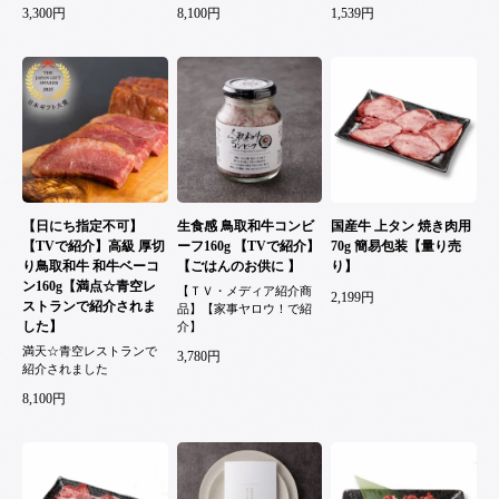
3,300円
8,100円
1,539円
【日にち指定不可】
生食感 鳥取和牛コンビ
国産牛 上タン 焼き肉用
【TVで紹介】高級 厚切
ーフ160g 【TVで紹介】
70g 簡易包装【量り売
り鳥取和牛 和牛ベーコ
【ごはんのお供に 】
り】
ン160g【満点☆青空レ
【ＴＶ・メディア紹介商
2,199円
ストランで紹介されま
品】【家事ヤロウ！で紹
した】
介】
満天☆青空レストランで
3,780円
紹介されました
8,100円