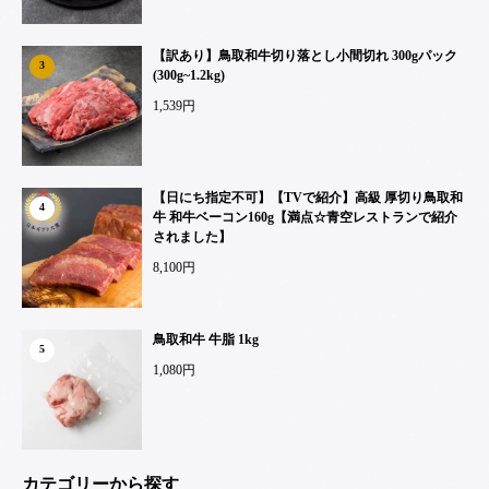
【訳あり】鳥取和牛切り落とし小間切れ 300gパック
3
(300g~1.2kg)
1,539円
【日にち指定不可】【TVで紹介】高級 厚切り鳥取和
4
牛 和牛ベーコン160g【満点☆青空レストランで紹介
されました】
8,100円
鳥取和牛 牛脂 1kg
5
1,080円
カテゴリーから探す