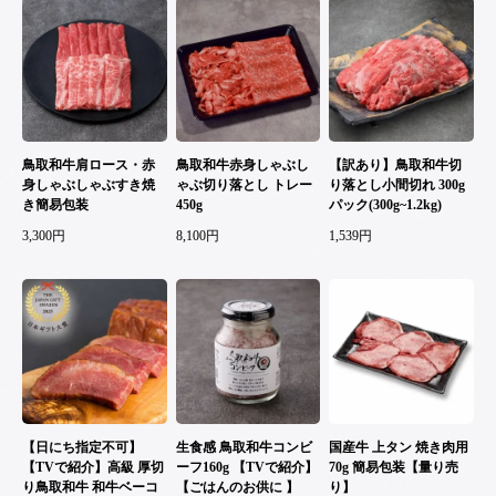
鳥取和牛肩ロース・赤
鳥取和牛赤身しゃぶし
【訳あり】鳥取和牛切
身しゃぶしゃぶすき焼
ゃぶ切り落とし トレー
り落とし小間切れ 300g
き簡易包装
450g
パック(300g~1.2kg)
3,300円
8,100円
1,539円
【日にち指定不可】
生食感 鳥取和牛コンビ
国産牛 上タン 焼き肉用
【TVで紹介】高級 厚切
ーフ160g 【TVで紹介】
70g 簡易包装【量り売
り鳥取和牛 和牛ベーコ
【ごはんのお供に 】
り】