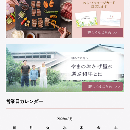
営業日カレンダー
2026年8月
日
月
火
水
木
金
土