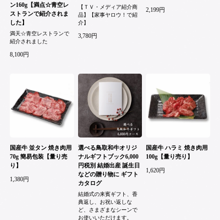
ン160g【満点☆青空レ
【ＴＶ・メディア紹介商
2,199円
ストランで紹介されま
品】【家事ヤロウ！で紹
した】
介】
満天☆青空レストランで
3,780円
紹介されました
8,100円
国産牛 並タン 焼き肉用
選べる鳥取和牛オリジ
国産牛 ハラミ 焼き肉用
70g 簡易包装【量り売
ナルギフトブック6,000
100g【量り売り】
り】
円税別 結婚出産 誕生日
1,620円
などの贈り物に ギフト
1,380円
カタログ
結婚式の来賓ギフト、香
典返し、お祝い返しな
ど、さまざまなシーンで
お使いいただけます。