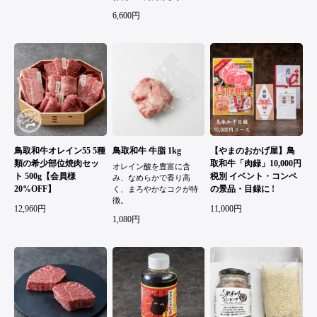
6,600円
鳥取和牛オレイン55 5種
鳥取和牛 牛脂 1kg
【やまのおかげ屋】鳥
類の希少部位焼肉セッ
取和牛「肉録」10,000円
オレイン酸を豊富に含
ト 500g【会員様
税別 イベント・コンペ
み、なめらかで香り高
20%OFF】
の景品・目録に !
く、まろやかなコクが特
徴。
12,960円
11,000円
1,080円