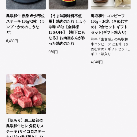
鳥取和牛 赤身 希少部位
【うま味調味料不使
鳥取和牛 コンビーフ
ステーキ 150g×2枚 （ラ
用】焼肉のたれ しょう
160g + お米（きぬむす
ンプ・かめのこうな
ゆ味 450g【会員様
め） 2合セット ギフト
ど）
15％OFF】【割下にも
セット(ギフト箱入り)
なる】お肉屋さんが作
和牛「生食感」の鳥取和
6,480円
った焼肉のたれ
牛コンビーフ とお米（き
ぬむすめ）ギフトセット_
950円
ギフト箱入り
4,040円
【訳あり】最上級部位
鳥取和牛ヒレ 角切りス
テーキ (サイコロステー
キ) 150g 切り落とし ひ