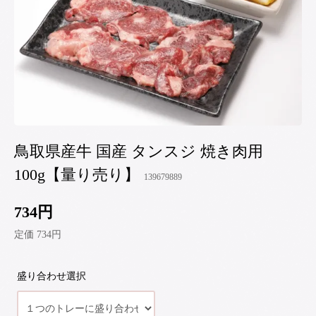
鳥取県産牛 国産 タンスジ 焼き肉用
100g【量り売り】
139679889
734円
定価 734円
盛り合わせ選択