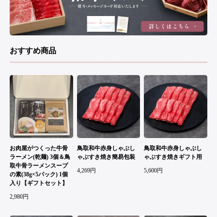
おすすめ商品
お肉屋がつくった牛骨
鳥取和牛赤身しゃぶし
鳥取和牛赤身しゃぶし
ラーメン(乾麺) 3個＆鳥
ゃぶすき焼き簡易包装
ゃぶすき焼きギフト用
取牛骨ラーメンスープ
4,269円
5,600円
の素(38g×5パック) 1個
入り【ギフトセット】
2,980円