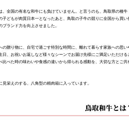
は、全国の有名な和牛にも負けていません。と言うのも、鳥取県の種牛「
の子どもが肉質日本一となったあと、鳥取の子牛の競りに全国から買い
のブランド力を向上させました。
への贈り物に、自宅で過ごす特別な時間に、離れて暮らす家族への思い
生日、お祝いお返しなど様々なシーンでお届け先様にご満足いただける
べ比べた時の味わいや食感の違いから得られる感動を、大切な方とご共
に見栄えのする、八角型の精肉箱に入っています。
鳥取和牛とは