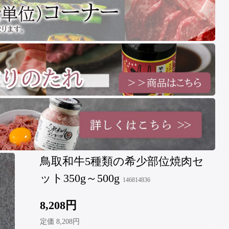
鳥取和牛5種類の希少部位焼肉セ
ット350g～500g
146814836
8,208円
定価 8,208円