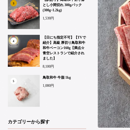
3
とし小間切れ 300gパック
(300g~1.2kg)
1,539円
【日にち指定不可】【TVで
4
紹介】高級 厚切り鳥取和牛
和牛ベーコン160g【満点☆
青空レストランで紹介され
ました】
8,100円
鳥取和牛 牛脂 1kg
5
1,080円
カテゴリーから探す