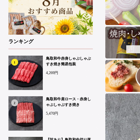
ランキング
鳥取和牛赤身しゃぶしゃぶ
1
すき焼き簡易包装
4,269円
鳥取和牛肩ロース・赤身し
2
ゃぶしゃぶすき焼き
5,470円
【訳あり】鳥取和牛切り落