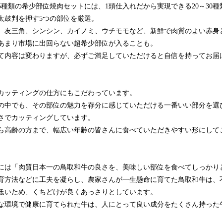
5種類の希少部位焼肉セットには、1頭仕入れだから実現できる20～30
太鼓判を押す5つの部位を厳選。
、友三角、シンシン、カイノミ、ウチモモなど、新鮮で肉質のよい赤身
あまり市場に出回らない超希少部位が入ることも。
て内容は変わりますが、必ずご満足していただけると自信を持ってお届
カッティングの仕方にもこだわっています。
の中でも、その部位の魅力を存分に感じていただける一番いい部分を選
さでカッティングしています。
ら高齢の方まで、幅広い年齢の皆さんに食べていただきやすい形にして
には「肉質日本一の鳥取和牛の良さを、美味しい部位を食べてしっかり
育方法などに工夫を凝らし、農家さんが一生懸命に育てた鳥取和牛は、
と低いため、くちどけが良くあっさりとしています。
な環境で健康に育てられた牛は、人にとって良い成分をたくさん持った