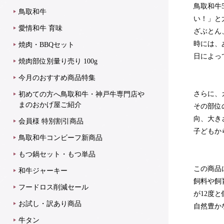
鳥取和牛
鳥取和牛
い！」と
愛情和牛 育味
ざぶとん
時には、
焼肉・BBQセット
日によっ
焼肉部位別量り売り 100g
今月のおすすめ商品特集
さらに、
初めての方へ鳥取和牛・神戸牛専門店や
まのおかげ屋ご紹介
その部位
向、大き
会員様 特別割引商品
子どもか
鳥取和牛コンビーフ新商品
もつ鍋セット・もつ単品
この商品
和牛ジャーキー
飼料や飼
フードロス削減セール
が12度
お試し・訳あり商品
自然豊か
牛タン