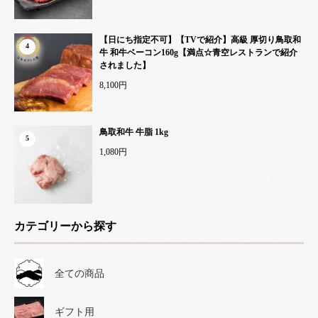
【日にち指定不可】【TVで紹介】高級 厚切り鳥取和
4
牛 和牛ベーコン160g【満点☆青空レストランで紹介
されました】
8,100円
鳥取和牛 牛脂 1kg
5
1,080円
カテゴリーから探す
全ての商品
ギフト用