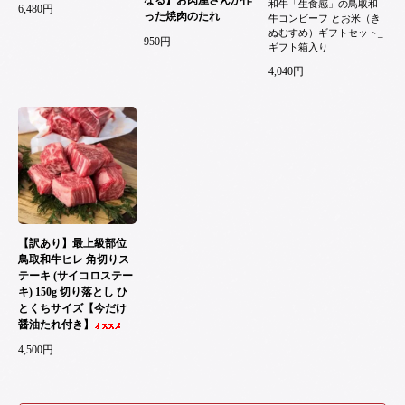
和牛「生食感」の鳥取和
6,480円
った焼肉のたれ
牛コンビーフ とお米（き
ぬむすめ）ギフトセット_
950円
ギフト箱入り
4,040円
【訳あり】最上級部位
鳥取和牛ヒレ 角切りス
テーキ (サイコロステー
キ) 150g 切り落とし ひ
とくちサイズ【今だけ
醤油たれ付き】
4,500円