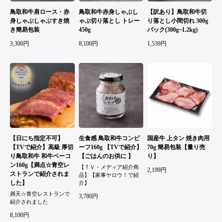
鳥取和牛肩ロース・赤
鳥取和牛赤身しゃぶし
【訳あり】鳥取和牛切
身しゃぶしゃぶすき焼
ゃぶ切り落とし トレー
り落とし小間切れ 300g
き簡易包装
450g
パック(300g~1.2kg)
3,300円
8,100円
1,539円
【日にち指定不可】
生食感 鳥取和牛コンビ
国産牛 上タン 焼き肉用
【TVで紹介】高級 厚切
ーフ160g 【TVで紹介】
70g 簡易包装【量り売
り鳥取和牛 和牛ベーコ
【ごはんのお供に 】
り】
ン160g【満点☆青空レ
【ＴＶ・メディア紹介商
2,199円
ストランで紹介されま
品】【家事ヤロウ！で紹
した】
介】
満天☆青空レストランで
3,780円
紹介されました
8,100円