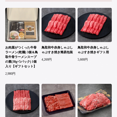
お肉屋がつくった牛骨
鳥取和牛赤身しゃぶし
鳥取和牛赤身しゃぶし
ラーメン(乾麺) 3個＆鳥
ゃぶすき焼き簡易包装
ゃぶすき焼きギフト用
取牛骨ラーメンスープ
4,269円
5,600円
の素(38g×5パック) 1個
入り【ギフトセット】
2,980円