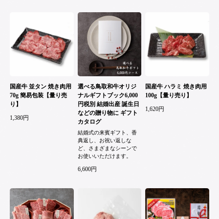
国産牛 並タン 焼き肉用
選べる鳥取和牛オリジ
国産牛 ハラミ 焼き肉用
70g 簡易包装【量り売
ナルギフトブック6,000
100g【量り売り】
り】
円税別 結婚出産 誕生日
1,620円
などの贈り物に ギフト
1,380円
カタログ
結婚式の来賓ギフト、香
典返し、お祝い返しな
ど、さまざまなシーンで
お使いいただけます。
6,600円