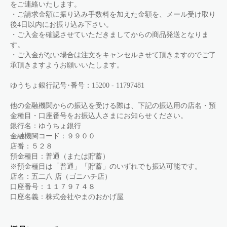
をご連絡いたします。
・ご請求金額に振り込み手数料を加えた金額を、メール受け取り
後4日以内にお振り込み下さい。
・ご入金を確認させていただきましてからの商品発送となりま
す。
・ご入金がない場合は注文をキャンセルさせて頂きますのでご了
承頂きますようお願いいたします。
ゆうちょ銀行記号･番号：15200 - 11797481
他の金融機関からの振込を受ける際は、下記の振込用の店名・預
金種目・口座番号をお振込人さまにお知らせください。
銀行名：ゆうちょ銀行
金融機関コード：９９００
店番：５２８
預金種目：普通（または貯蓄）
※預金種目は「普通」「貯蓄」のいずれでも振込可能です。
店名：五二八 店（ゴニハチ店）
口座番号：１１７９７４８
口座名義：株式会社やまのおかげ屋