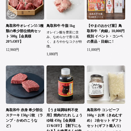
鳥取和牛オレイン55 5種
鳥取和牛 牛脂 1kg
【やまのおかげ屋】鳥
類の希少部位焼肉セッ
取和牛「肉録」10,000円
オレイン酸を豊富に含
ト 500g【会員様
税別 イベント・コンペ
み、なめらかで香り高
20%OFF】
の景品・目録に !
く、まろやかなコクが特
徴。
12,960円
11,000円
1,080円
鳥取和牛 赤身 希少部位
【うま味調味料不使
鳥取和牛 コンビーフ
ステーキ 150g×2枚 （ラ
用】焼肉のたれ しょう
160g + お米（きぬむす
ンプ・かめのこうな
ゆ味 450g【会員様
め） 2合セット ギフト
ど）
15％OFF】【割下にも
セット(ギフト箱入り)
なる】お肉屋さんが作