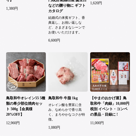
1,620円
などの贈り物に ギフト
1,380円
カタログ
結婚式の来賓ギフト、香
典返し、お祝い返しな
ど、さまざまなシーンで
お使いいただけます。
6,600円
鳥取和牛オレイン55 5種
鳥取和牛 牛脂 1kg
【やまのおかげ屋】鳥
類の希少部位焼肉セッ
取和牛「肉録」10,000円
オレイン酸を豊富に含
ト 500g【会員様
税別 イベント・コンペ
み、なめらかで香り高
20%OFF】
の景品・目録に !
く、まろやかなコクが特
徴。
12,960円
11,000円
1,080円