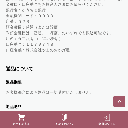
金種目・口座番号をお振込人さまにお知らせください。
銀行名：ゆうちょ銀行
金融機関コード：９９００
店番：５２８
預金種目：普通（または貯蓄）
※預金種目は「普通」「貯蓄」のいずれでも振込可能です。
店名：五二八 店（ゴニハチ店）
口座番号：１１７９７４８
口座名義：株式会社やまのおかげ屋
返品について
返品期限
お客様都合による返品は一切受付いたしません。
返品送料
不良品・誤送品以外の商品は一切受付いたしません。不良品、誤
送品に該当する場合は当方で負担いたします。
初めての方へ
会員ログイン
カートを見る