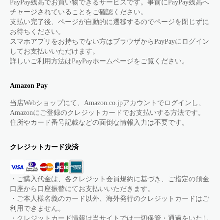
PayPay残高でお買い物できるサービスです。事前にPayPay残高へ
チャージされていることをご確認ください。
支払い完了後、ページが自動的に遷移するのでページを閉じずに
お待ちください。
スマホアプリをお持ちでない方はブラウザからPayPayにログイン
してお支払いいただけます。
詳しいご利用方法はPayPayホームページをご覧ください。
Amazon Pay
当店Webショップにて、Amazon.co.jpアカウントでログインし、
Amazonにご登録のクレジットカードでお支払いする方法です。
住所やカード番号記載などの面倒な情報入力は不要です。
クレジットカード決済
・ご購入代金は、各クレジット会員規約に基づき、ご指定の預金
口座から口座振替にてお支払いいただきます。
・ご本人様名義のカード以外、海外発行のクレジットカードはご
利用できません。
・クレジットカード情報は当サイトでは一切保管・通過をいたし