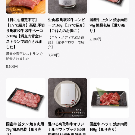
【日にち指定不可】
生食感 鳥取和牛コンビ
国産牛 上タン 焼き肉用
【TVで紹介】高級 厚切
ーフ160g 【TVで紹介】
70g 簡易包装【量り売
り鳥取和牛 和牛ベーコ
【ごはんのお供に 】
り】
ン160g【満点☆青空レ
【ＴＶ・メディア紹介商
2,199円
ストランで紹介されま
品】【家事ヤロウ！で紹
した】
介】
満天☆青空レストランで
3,780円
紹介されました
8,100円
国産牛 並タン 焼き肉用
選べる鳥取和牛オリジ
国産牛 ハラミ 焼き肉用
70g 簡易包装【量り売
ナルギフトブック6,000
100g【量り売り】
り】
円税別 結婚出産 誕生日