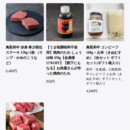
鳥取和牛 赤身 希少部位
【うま味調味料不使
鳥取和牛 コンビーフ
ステーキ 150g×2枚 （ラ
用】焼肉のたれ しょう
160g + お米（きぬむす
ンプ・かめのこうな
ゆ味 450g【会員様
め） 2合セット ギフト
ど）
15％OFF】【割下にも
セット(ギフト箱入り)
なる】お肉屋さんが作
和牛「生食感」の鳥取和
6,480円
った焼肉のたれ
牛コンビーフ とお米（き
ぬむすめ）ギフトセット_
950円
ギフト箱入り
4,040円