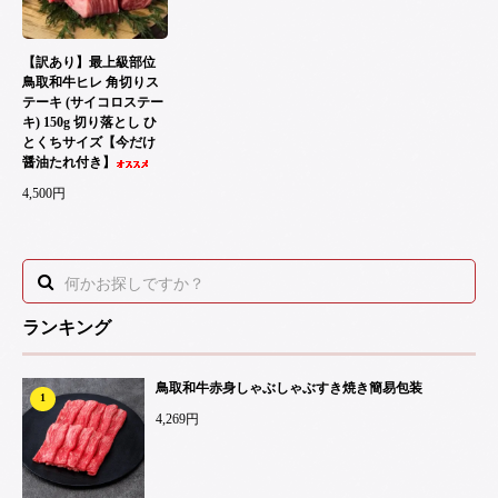
【訳あり】最上級部位
鳥取和牛ヒレ 角切りス
テーキ (サイコロステー
キ) 150g 切り落とし ひ
とくちサイズ【今だけ
醤油たれ付き】
4,500円
ランキング
鳥取和牛赤身しゃぶしゃぶすき焼き簡易包装
1
4,269円