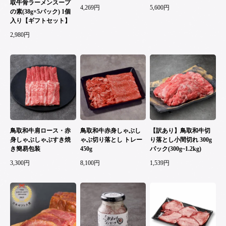
取牛骨ラーメンスープ
4,269円
5,600円
の素(38g×5パック) 1個
入り【ギフトセット】
2,980円
鳥取和牛肩ロース・赤
鳥取和牛赤身しゃぶし
【訳あり】鳥取和牛切
身しゃぶしゃぶすき焼
ゃぶ切り落とし トレー
り落とし小間切れ 300g
き簡易包装
450g
パック(300g~1.2kg)
3,300円
8,100円
1,539円