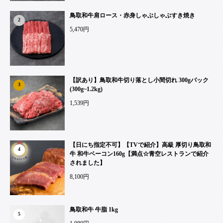
鳥取和牛肩ロース・赤身しゃぶしゃぶすき焼き
2
5,470円
【訳あり】鳥取和牛切り落とし小間切れ 300gパック
3
(300g~1.2kg)
1,539円
【日にち指定不可】【TVで紹介】高級 厚切り鳥取和
4
牛 和牛ベーコン160g【満点☆青空レストランで紹介
されました】
8,100円
鳥取和牛 牛脂 1kg
5