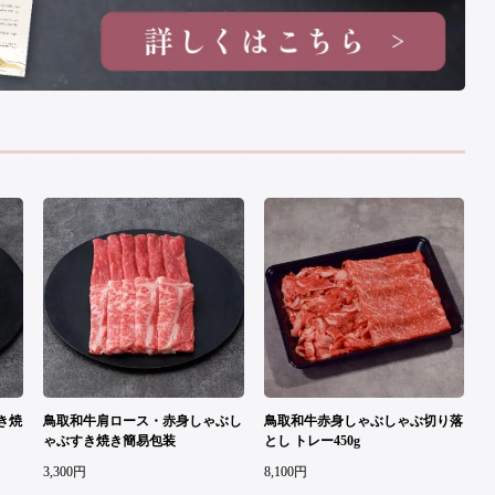
き焼
鳥取和牛肩ロース・赤身しゃぶし
鳥取和牛赤身しゃぶしゃぶ切り落
ゃぶすき焼き簡易包装
とし トレー450g
3,300円
8,100円