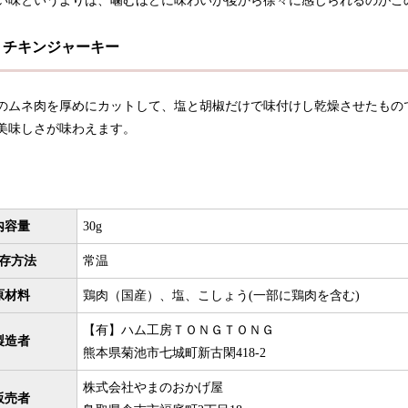
い味というよりは、噛むほどに味わいが後から徐々に感じられるのがこ
りチキンジャーキー
のムネ肉を厚めにカットして、塩と胡椒だけで味付けし乾燥させたもの
美味しさが味わえます。
内容量
30g
存方法
常温
原材料
鶏肉（国産）、塩、こしょう(一部に鶏肉を含む)
【有】ハム工房ＴＯＮＧＴＯＮＧ
製造者
熊本県菊池市七城町新古閑418-2
株式会社やまのおかげ屋
販売者