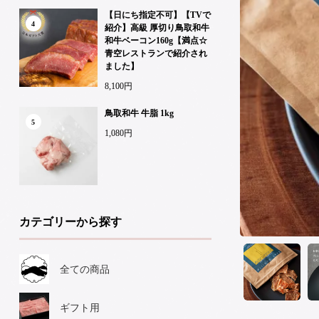
【日にち指定不可】【TVで
4
紹介】高級 厚切り鳥取和牛
和牛ベーコン160g【満点☆
青空レストランで紹介され
ました】
8,100円
鳥取和牛 牛脂 1kg
5
1,080円
カテゴリーから探す
全ての商品
ギフト用