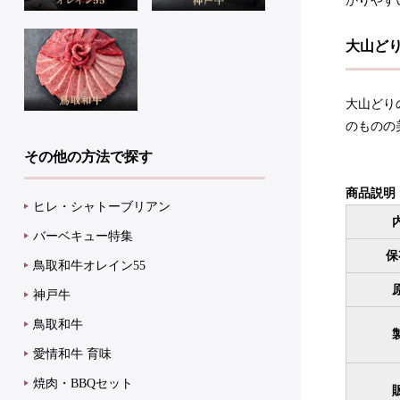
かりやす
大山ど
大山どり
のものの
その他の方法で探す
商品説明
ヒレ・シャトーブリアン
バーベキュー特集
保
鳥取和牛オレイン55
神戸牛
鳥取和牛
愛情和牛 育味
焼肉・BBQセット