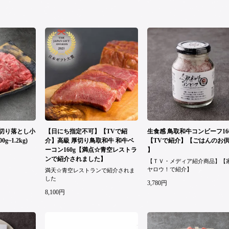
切り落とし小
【日にち指定不可】【TVで紹
生食感 鳥取和牛コンビーフ16
g~1.2kg)
介】高級 厚切り鳥取和牛 和牛ベ
【TVで紹介】【ごはんのお
ーコン160g【満点☆青空レストラ
】
ンで紹介されました】
【ＴＶ・メディア紹介商品】【
ヤロウ！で紹介】
満天☆青空レストランで紹介されま
した
3,780円
8,100円