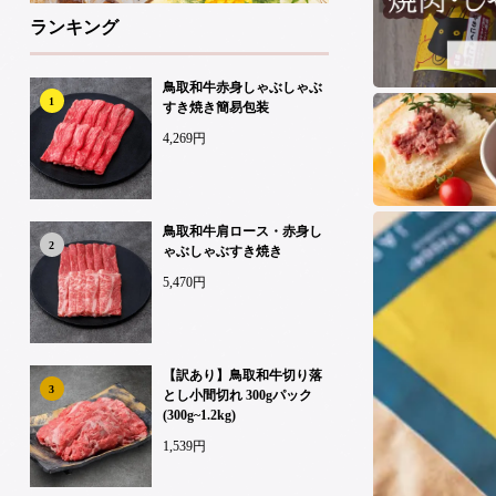
ランキング
鳥取和牛赤身しゃぶしゃぶ
1
すき焼き簡易包装
4,269円
鳥取和牛肩ロース・赤身し
2
ゃぶしゃぶすき焼き
5,470円
【訳あり】鳥取和牛切り落
3
とし小間切れ 300gパック
(300g~1.2kg)
1,539円