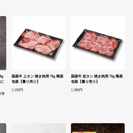
0g
国産牛 上タン 焼き肉用 70g 簡易
国産牛 並タン 焼き肉用 70g 簡易
供に
包装【量り売り】
包装【量り売り】
2,199円
1,380円
家事