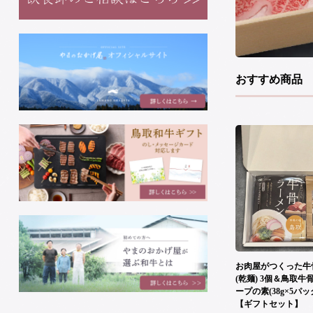
おすすめ商品
お肉屋がつくった牛
(乾麺) 3個＆鳥取
ープの素(38g×5パッ
【ギフトセット】