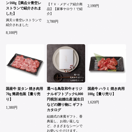
ン160g【満点☆青空レ
【ＴＶ・メディア紹介商
2,199円
ストランで紹介されま
品】【家事ヤロウ！で紹
した】
介】
満天☆青空レストランで
3,780円
紹介されました
8,100円
国産牛 並タン 焼き肉用
選べる鳥取和牛オリジ
国産牛 ハラミ 焼き肉用
70g 簡易包装【量り売
ナルギフトブック6,000
100g【量り売り】
り】
円税別 結婚出産 誕生日
1,620円
などの贈り物に ギフト
1,380円
カタログ
結婚式の来賓ギフト、香
典返し、お祝い返しな
ど、さまざまなシーンで
お使いいただけます。