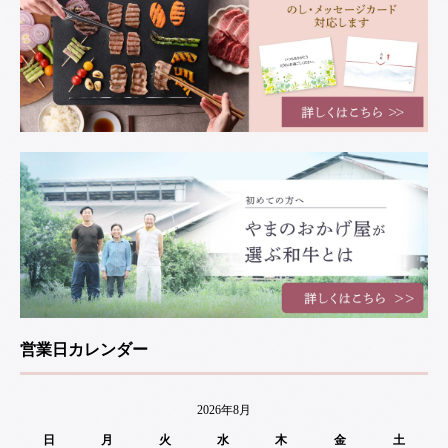
営業日カレンダー
2026年8月
日
月
火
水
木
金
土