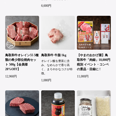
6,600円
鳥取和牛オレイン55 5種
鳥取和牛 牛脂 1kg
【やまのおかげ屋】鳥
類の希少部位焼肉セッ
取和牛「肉録」10,000円
オレイン酸を豊富に含
ト 500g【会員様
税別 イベント・コンペ
み、なめらかで香り高
20%OFF】
の景品・目録に !
く、まろやかなコクが特
徴。
12,960円
11,000円
1,080円