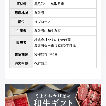
原材料
黒毛和牛（鳥取県産）
原産地域
鳥取県
部位
リブロース
生産者
鳥取県内和牛農家
株式会社やまのおかげ屋
販売者
鳥取県倉吉市福庭町2丁目18
賞味期限
冷凍保存で30日
包装形態
化粧箱黒