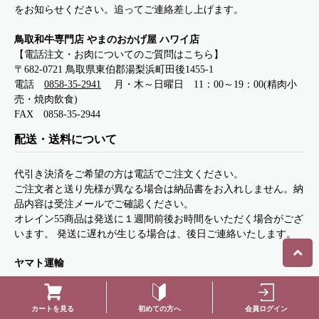
をお知らせください。追ってご連絡差し上げます。
鳥取和牛専門店 やまのおかげ屋 ハワイ店
【電話注文・お肉についてのご質問はこちら】
〒682-0721 鳥取県東伯郡湯梨浜町田後1455-1
電話
0858-35-2941
月・木～日曜日 11：00～19：00(精肉小
売・焼肉飲食)
FAX 0858-35-2944
配送・送料について
代引き決済をご希望の方は電話でご注文ください。
ご注文者と送り先様が異なる場合は納品書をお入れしません。納
品内容は受注メールでご確認ください。
オレイン55商品は発送に１週間前後お時間をいただく場合がござ
います。 発送に遅れが生じる場合は、後日ご連絡いたします。
ヤマト運輸
初めての方へ
会員ログイン
カートを見る
・ご購入金額が10,000円（税込）以上の場合は、送料無料にてお