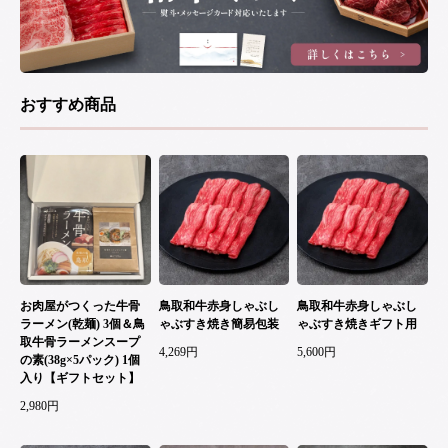
おすすめ商品
お肉屋がつくった牛骨
鳥取和牛赤身しゃぶし
鳥取和牛赤身しゃぶし
ラーメン(乾麺) 3個＆鳥
ゃぶすき焼き簡易包装
ゃぶすき焼きギフト用
取牛骨ラーメンスープ
4,269円
5,600円
の素(38g×5パック) 1個
入り【ギフトセット】
2,980円