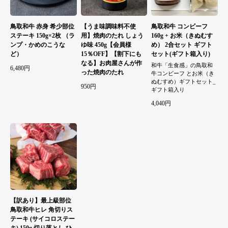
鳥取和牛 赤身 希少部位
【うま味調味料不使
鳥取和牛 コンビーフ
ステーキ 150g×2枚 （ラ
用】焼肉のたれ しょう
160g + お米（きぬむす
ンプ・かめのこうな
ゆ味 450g【会員様
め） 2合セット ギフト
ど）
15％OFF】【割下にも
セット(ギフト箱入り)
なる】お肉屋さんが作
和牛「生食感」の鳥取和
6,480円
った焼肉のたれ
牛コンビーフ とお米（き
ぬむすめ）ギフトセット_
950円
ギフト箱入り
4,040円
【訳あり】最上級部位
鳥取和牛ヒレ 角切りス
テーキ (サイコロステー
キ) 150g 切り落とし ひ