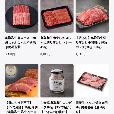
鳥取和牛肩ロース・赤
鳥取和牛赤身しゃぶし
【訳あり】鳥取和牛切
身しゃぶしゃぶすき焼
ゃぶ切り落とし トレー
り落とし小間切れ 300g
き簡易包装
450g
パック(300g~1.2kg)
3,300円
8,100円
1,539円
【日にち指定不可】
生食感 鳥取和牛コンビ
国産牛 上タン 焼き肉用
【TVで紹介】高級 厚切
ーフ160g 【TVで紹介】
70g 簡易包装【量り売
り鳥取和牛 和牛ベーコ
【ごはんのお供に 】
り】