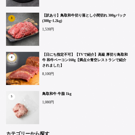
【訳あり】鳥取和牛切り落とし小間切れ 300gパック
3
(300g~1.2kg)
1,539円
【日にち指定不可】【TVで紹介】高級 厚切り鳥取和
4
牛 和牛ベーコン160g【満点☆青空レストランで紹介
されました】
8,100円
鳥取和牛 牛脂 1kg
5
1,080円
カテゴリーから探す