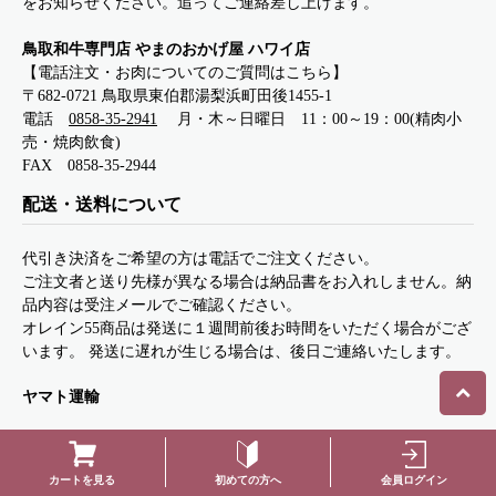
をお知らせください。追ってご連絡差し上げます。
鳥取和牛専門店 やまのおかげ屋 ハワイ店
【電話注文・お肉についてのご質問はこちら】
〒682-0721 鳥取県東伯郡湯梨浜町田後1455-1
電話
0858-35-2941
月・木～日曜日 11：00～19：00(精肉小
売・焼肉飲食)
FAX 0858-35-2944
配送・送料について
代引き決済をご希望の方は電話でご注文ください。
ご注文者と送り先様が異なる場合は納品書をお入れしません。納
品内容は受注メールでご確認ください。
オレイン55商品は発送に１週間前後お時間をいただく場合がござ
います。 発送に遅れが生じる場合は、後日ご連絡いたします。
ヤマト運輸
・ご購入金額が10,000円（税込）以上の場合は、送料無料にてお
初めての方へ
会員ログイン
カートを見る