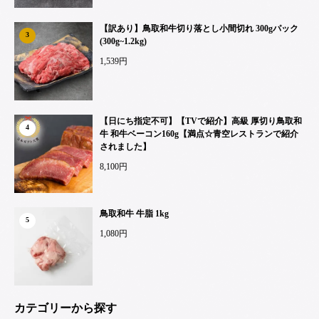
【訳あり】鳥取和牛切り落とし小間切れ 300gパック
3
(300g~1.2kg)
1,539円
【日にち指定不可】【TVで紹介】高級 厚切り鳥取和
4
牛 和牛ベーコン160g【満点☆青空レストランで紹介
されました】
8,100円
鳥取和牛 牛脂 1kg
5
1,080円
カテゴリーから探す