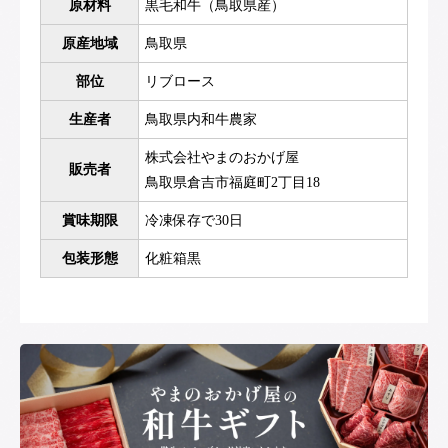
原材料
黒毛和牛（鳥取県産）
原産地域
鳥取県
部位
リブロース
生産者
鳥取県内和牛農家
株式会社やまのおかげ屋
販売者
鳥取県倉吉市福庭町2丁目18
賞味期限
冷凍保存で30日
包装形態
化粧箱黒