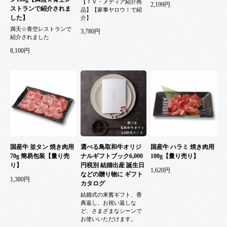
【ＴＶ・メディア紹介商
2,199円
ストランで紹介されま
品】【家事ヤロウ！で紹
した】
介】
満天☆青空レストランで
3,780円
紹介されました
8,100円
国産牛 並タン 焼き肉用
選べる鳥取和牛オリジ
国産牛 ハラミ 焼き肉用
70g 簡易包装【量り売
ナルギフトブック6,000
100g【量り売り】
り】
円税別 結婚出産 誕生日
1,620円
などの贈り物に ギフト
1,380円
カタログ
結婚式の来賓ギフト、香
典返し、お祝い返しな
ど、さまざまなシーンで
お使いいただけます。