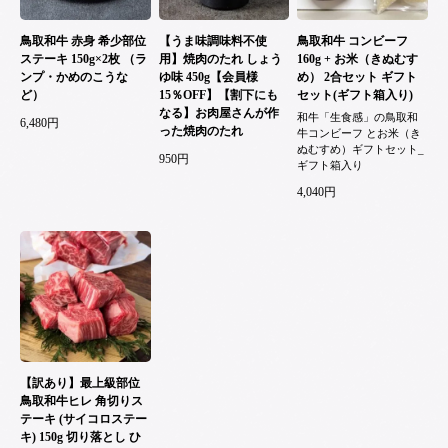
鳥取和牛 赤身 希少部位
【うま味調味料不使
鳥取和牛 コンビーフ
ステーキ 150g×2枚 （ラ
用】焼肉のたれ しょう
160g + お米（きぬむす
ンプ・かめのこうな
ゆ味 450g【会員様
め） 2合セット ギフト
ど）
15％OFF】【割下にも
セット(ギフト箱入り)
なる】お肉屋さんが作
和牛「生食感」の鳥取和
6,480円
った焼肉のたれ
牛コンビーフ とお米（き
ぬむすめ）ギフトセット_
950円
ギフト箱入り
4,040円
【訳あり】最上級部位
鳥取和牛ヒレ 角切りス
テーキ (サイコロステー
キ) 150g 切り落とし ひ