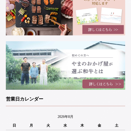
営業日カレンダー
2026年8月
日
月
火
水
木
金
土