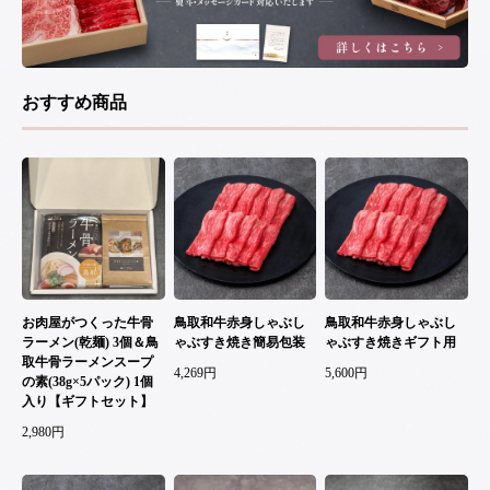
おすすめ商品
お肉屋がつくった牛骨
鳥取和牛赤身しゃぶし
鳥取和牛赤身しゃぶし
ラーメン(乾麺) 3個＆鳥
ゃぶすき焼き簡易包装
ゃぶすき焼きギフト用
取牛骨ラーメンスープ
4,269円
5,600円
の素(38g×5パック) 1個
入り【ギフトセット】
2,980円