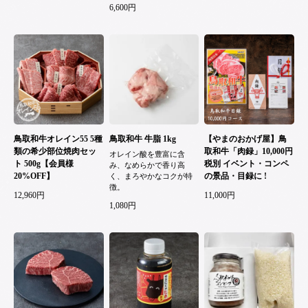
6,600円
鳥取和牛オレイン55 5種
鳥取和牛 牛脂 1kg
【やまのおかげ屋】鳥
類の希少部位焼肉セッ
取和牛「肉録」10,000円
オレイン酸を豊富に含
ト 500g【会員様
税別 イベント・コンペ
み、なめらかで香り高
20%OFF】
の景品・目録に !
く、まろやかなコクが特
徴。
12,960円
11,000円
1,080円