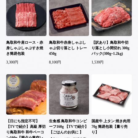
鳥取和牛肩ロース・赤
鳥取和牛赤身しゃぶし
【訳あり】鳥取和牛切
身しゃぶしゃぶすき焼
ゃぶ切り落とし トレー
り落とし小間切れ 300g
き簡易包装
450g
パック(300g~1.2kg)
3,300円
8,100円
1,539円
【日にち指定不可】
生食感 鳥取和牛コンビ
国産牛 上タン 焼き肉用
【TVで紹介】高級 厚切
ーフ160g 【TVで紹介】
70g 簡易包装【量り売
り鳥取和牛 和牛ベーコ
【ごはんのお供に 】
り】
ン160g【満点☆青空レ