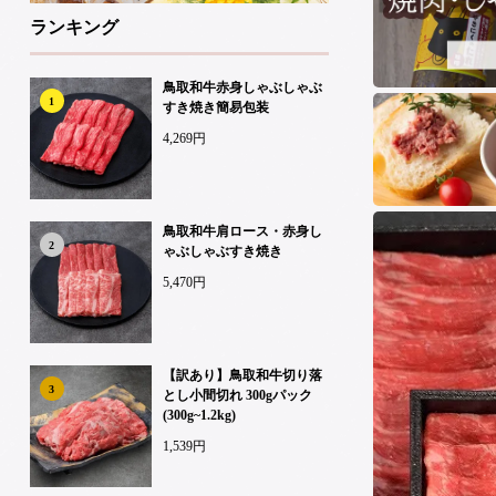
ランキング
鳥取和牛赤身しゃぶしゃぶ
1
すき焼き簡易包装
4,269円
鳥取和牛肩ロース・赤身し
2
ゃぶしゃぶすき焼き
5,470円
【訳あり】鳥取和牛切り落
3
とし小間切れ 300gパック
(300g~1.2kg)
1,539円