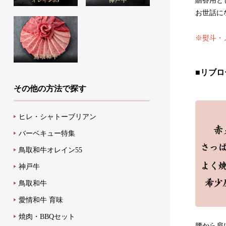
贈答用と
お世話に
※熨斗・
■リブ
その他の方法で探す
ヒレ・シャトーブリアン
バーベキュー特集
鳥取和牛オレイン55
神戸牛
鳥取和牛
愛情和牛 育味
焼肉・BBQセット
腰から肩