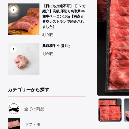
【日にち指定不可】【TVで
4
紹介】高級 厚切り鳥取和牛
和牛ベーコン160g【満点☆
青空レストランで紹介され
ました】
8,100円
鳥取和牛 牛脂 1kg
5
1,080円
カテゴリーから探す
全ての商品
ギフト用