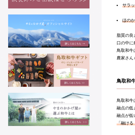
サラッ
ほのか
脂質の良
口の中に
鳥取和牛
農家さん
鳥取和
鳥取和牛
融点の低
融点が低
「融ける