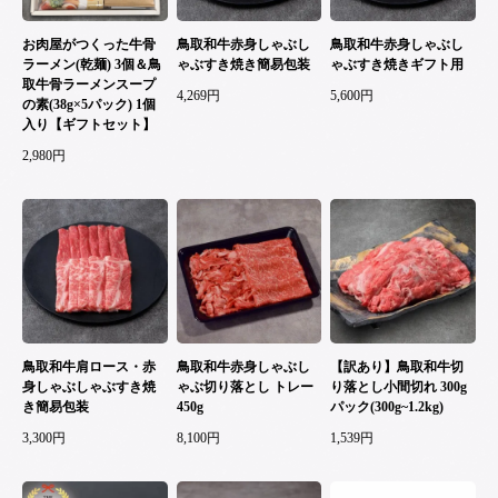
お肉屋がつくった牛骨
鳥取和牛赤身しゃぶし
鳥取和牛赤身しゃぶし
ラーメン(乾麺) 3個＆鳥
ゃぶすき焼き簡易包装
ゃぶすき焼きギフト用
取牛骨ラーメンスープ
4,269円
5,600円
の素(38g×5パック) 1個
入り【ギフトセット】
2,980円
鳥取和牛肩ロース・赤
鳥取和牛赤身しゃぶし
【訳あり】鳥取和牛切
身しゃぶしゃぶすき焼
ゃぶ切り落とし トレー
り落とし小間切れ 300g
き簡易包装
450g
パック(300g~1.2kg)
3,300円
8,100円
1,539円