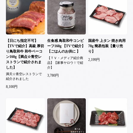
【日にち指定不可】
生食感 鳥取和牛コンビ
国産牛 上タン 焼き肉用
【TVで紹介】高級 厚切
ーフ160g 【TVで紹介】
70g 簡易包装【量り売
り鳥取和牛 和牛ベーコ
【ごはんのお供に 】
り】
ン160g【満点☆青空レ
【ＴＶ・メディア紹介商
2,199円
ストランで紹介されま
品】【家事ヤロウ！で紹
した】
介】
満天☆青空レストランで
3,780円
紹介されました
8,100円