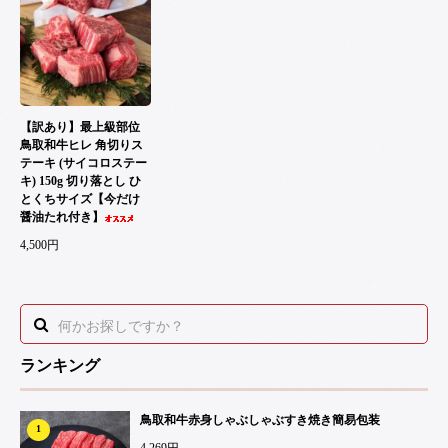
【訳あり】最上級部位
鳥取和牛ヒレ 角切りス
テーキ (サイコロステー
キ) 150g 切り落とし ひ
とくちサイズ【今だけ
醤油たれ付き】
4,500円
ランキング
鳥取和牛赤身しゃぶしゃぶすき焼き簡易包装
1
4,269円