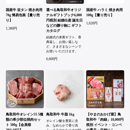
国産牛 並タン 焼き肉用
選べる鳥取和牛オリジ
国産牛 ハラミ 焼き肉用
70g 簡易包装【量り売
ナルギフトブック6,000
100g【量り売り】
り】
円税別 結婚出産 誕生日
1,620円
などの贈り物に ギフト
1,380円
カタログ
結婚式の来賓ギフト、香
典返し、お祝い返しな
ど、さまざまなシーンで
お使いいただけます。
6,600円
鳥取和牛オレイン55 5種
鳥取和牛 牛脂 1kg
【やまのおかげ屋】鳥
類の希少部位焼肉セッ
取和牛「肉録」10,000円
オレイン酸を豊富に含
ト 500g【会員様
税別 イベント・コンペ
み、なめらかで香り高
20%OFF】
の景品・目録に !
く、まろやかなコクが特