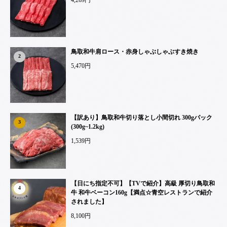
鳥取和牛肩ロース・赤身しゃぶしゃぶすき焼き
2
5,470円
【訳あり】鳥取和牛切り落とし小間切れ 300gパック
3
(300g~1.2kg)
1,539円
【日にち指定不可】【TVで紹介】高級 厚切り鳥取和
4
牛 和牛ベーコン160g【満点☆青空レストランで紹介
されました】
8,100円