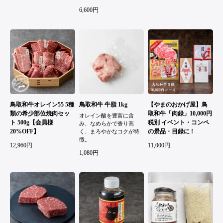
6,600円
鳥取和牛オレイン55 5種
鳥取和牛 牛脂 1kg
【やまのおかげ屋】鳥
類の希少部位焼肉セッ
取和牛「肉録」10,000円
オレイン酸を豊富に含
ト 500g【会員様
税別 イベント・コンペ
み、なめらかで香り高
20%OFF】
の景品・目録に !
く、まろやかなコクが特
徴。
12,960円
11,000円
1,080円