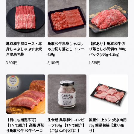
鳥取和牛肩ロース・赤
鳥取和牛赤身しゃぶし
【訳あり】鳥取和牛切
身しゃぶしゃぶすき焼
ゃぶ切り落とし トレー
り落とし小間切れ 300g
き簡易包装
450g
パック(300g~1.2kg)
3,300円
8,100円
1,539円
【日にち指定不可】
生食感 鳥取和牛コンビ
国産牛 上タン 焼き肉用
【TVで紹介】高級 厚切
ーフ160g 【TVで紹介】
70g 簡易包装【量り売
り鳥取和牛 和牛ベーコ
【ごはんのお供に 】
り】