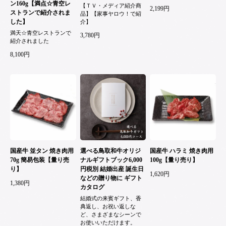
ン160g【満点☆青空レ
【ＴＶ・メディア紹介商
2,199円
ストランで紹介されま
品】【家事ヤロウ！で紹
した】
介】
満天☆青空レストランで
3,780円
紹介されました
8,100円
国産牛 並タン 焼き肉用
選べる鳥取和牛オリジ
国産牛 ハラミ 焼き肉用
70g 簡易包装【量り売
ナルギフトブック6,000
100g【量り売り】
り】
円税別 結婚出産 誕生日
1,620円
などの贈り物に ギフト
1,380円
カタログ
結婚式の来賓ギフト、香
典返し、お祝い返しな
ど、さまざまなシーンで
お使いいただけます。