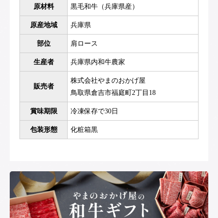
原材料
黒毛和牛（兵庫県産）
原産地域
兵庫県
部位
肩ロース
生産者
兵庫県内和牛農家
株式会社やまのおかげ屋
販売者
鳥取県倉吉市福庭町2丁目18
賞味期限
冷凍保存で30日
包装形態
化粧箱黒