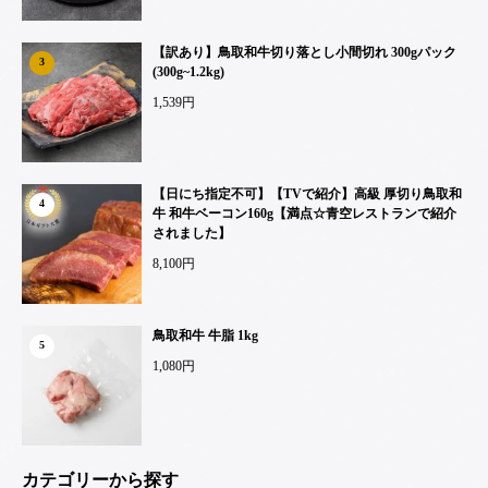
【訳あり】鳥取和牛切り落とし小間切れ 300gパック
3
(300g~1.2kg)
1,539円
【日にち指定不可】【TVで紹介】高級 厚切り鳥取和
4
牛 和牛ベーコン160g【満点☆青空レストランで紹介
されました】
8,100円
鳥取和牛 牛脂 1kg
5
1,080円
カテゴリーから探す