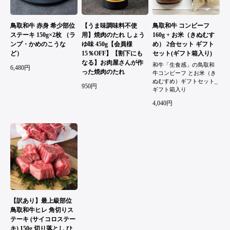
鳥取和牛 赤身 希少部位
【うま味調味料不使
鳥取和牛 コンビーフ
ステーキ 150g×2枚 （ラ
用】焼肉のたれ しょう
160g + お米（きぬむす
ンプ・かめのこうな
ゆ味 450g【会員様
め） 2合セット ギフト
ど）
15％OFF】【割下にも
セット(ギフト箱入り)
なる】お肉屋さんが作
和牛「生食感」の鳥取和
6,480円
った焼肉のたれ
牛コンビーフ とお米（き
ぬむすめ）ギフトセット_
950円
ギフト箱入り
4,040円
【訳あり】最上級部位
鳥取和牛ヒレ 角切りス
テーキ (サイコロステー
キ) 150g 切り落とし ひ