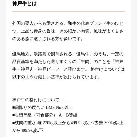
神戸牛とは
外国の要人からも愛される、和牛の代表ブランド牛のひと
つ。上品な赤身の旨味、きめ細かい肉質、風味がよく甘さ
のある脂に魅了される方が多いです。
但馬地方、淡路島で飼育される「但馬牛」のうち、一定の
品質基準を満たした選りすぐりの「牛肉」のことを「神戸
牛・神戸肉・神戸ビーフ」と呼びます。 格付けについては
以下のような厳しい基準が設けられています。
神戸牛の格付けについて......
■霜降りの度合い BMS No.6以上
■歩留等級（可食部分） A・B等級
■枝肉の重さ 雌 270kg以上から499.9kg以下/去勢 300kg以上
から499.9kg以下