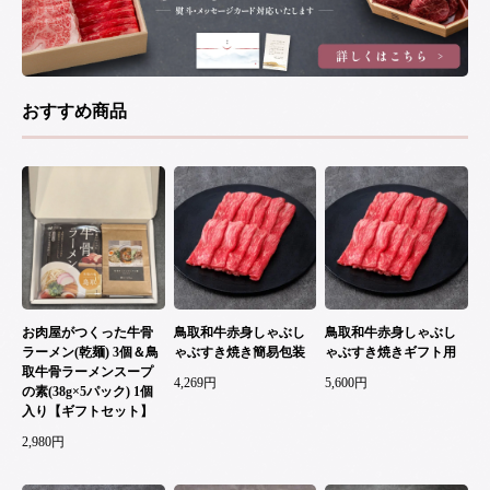
おすすめ商品
お肉屋がつくった牛骨
鳥取和牛赤身しゃぶし
鳥取和牛赤身しゃぶし
ラーメン(乾麺) 3個＆鳥
ゃぶすき焼き簡易包装
ゃぶすき焼きギフト用
取牛骨ラーメンスープ
4,269円
5,600円
の素(38g×5パック) 1個
入り【ギフトセット】
2,980円