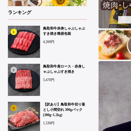
ランキング
鳥取和牛赤身しゃぶしゃぶ
1
すき焼き簡易包装
4,269円
鳥取和牛肩ロース・赤身し
2
ゃぶしゃぶすき焼き
5,470円
【訳あり】鳥取和牛切り落
3
とし小間切れ 300gパック
(300g~1.2kg)
1,539円