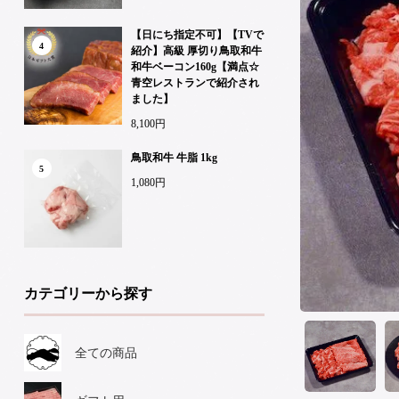
【日にち指定不可】【TVで
4
紹介】高級 厚切り鳥取和牛
和牛ベーコン160g【満点☆
青空レストランで紹介され
ました】
8,100円
鳥取和牛 牛脂 1kg
5
1,080円
カテゴリーから探す
全ての商品