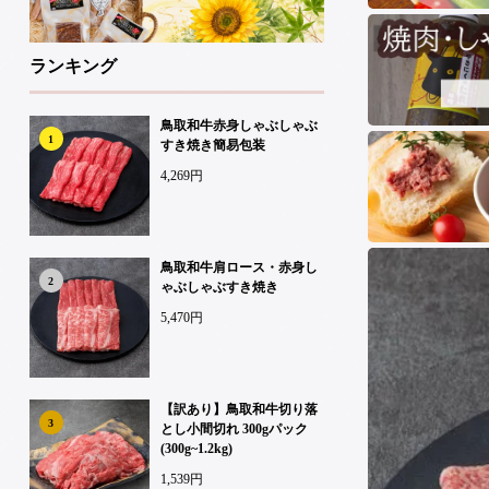
ランキング
鳥取和牛赤身しゃぶしゃぶ
1
すき焼き簡易包装
4,269円
鳥取和牛肩ロース・赤身し
2
ゃぶしゃぶすき焼き
5,470円
【訳あり】鳥取和牛切り落
3
とし小間切れ 300gパック
(300g~1.2kg)
1,539円