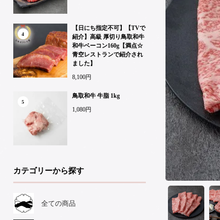
【日にち指定不可】【TVで
4
紹介】高級 厚切り鳥取和牛
和牛ベーコン160g【満点☆
青空レストランで紹介され
ました】
8,100円
鳥取和牛 牛脂 1kg
5
1,080円
カテゴリーから探す
全ての商品