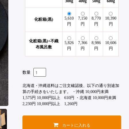
300g
400g
500g
600g
5,610
7,150
8,770
10,390
化粧箱(黒)
円
円
円
円
化粧箱(黒)+不織
5,826
7,366
8,986
10,606
布風呂敷
円
円
円
円
数量
北海道・沖縄送料はご注文確認後、以下の通り別途加
算の手続きをいたします。 ・沖縄 10,000円未満
1,575円 10,000円以上 610円 ・北海道 10,000円未満
2,230円 10,000円以上 1,260円
カートに入れる