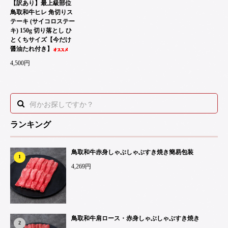
【訳あり】最上級部位
鳥取和牛ヒレ 角切りス
テーキ (サイコロステー
キ) 150g 切り落とし ひ
とくちサイズ【今だけ
醤油たれ付き】
4,500円
ランキング
鳥取和牛赤身しゃぶしゃぶすき焼き簡易包装
1
4,269円
鳥取和牛肩ロース・赤身しゃぶしゃぶすき焼き
2