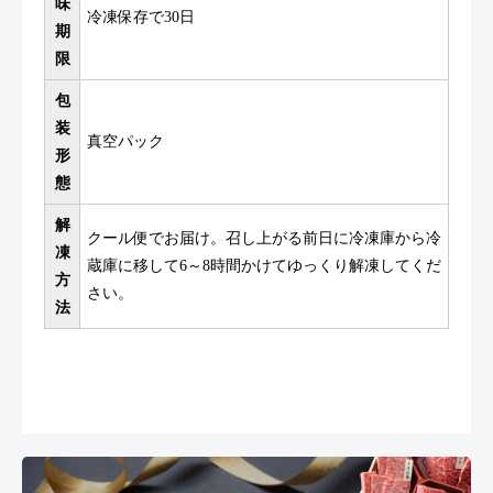
味
冷凍保存で30日
期
限
包
装
真空パック
形
態
解
クール便でお届け。召し上がる前日に冷凍庫から冷
凍
蔵庫に移して6～8時間かけてゆっくり解凍してくだ
方
さい。
法