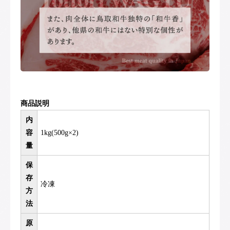
商品説明
内
容
1kg(500g×2)
量
保
存
冷凍
方
法
原