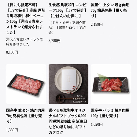
【日にち指定不可】
生食感 鳥取和牛コンビ
国産牛 上タン 焼き肉用
【TVで紹介】高級 厚切
ーフ160g 【TVで紹介】
70g 簡易包装【量り売
り鳥取和牛 和牛ベーコ
【ごはんのお供に 】
り】
ン160g【満点☆青空レ
【ＴＶ・メディア紹介商
2,199円
ストランで紹介されま
品】【家事ヤロウ！で紹
した】
介】
満天☆青空レストランで
3,780円
紹介されました
8,100円
国産牛 並タン 焼き肉用
選べる鳥取和牛オリジ
国産牛 ハラミ 焼き肉用
70g 簡易包装【量り売
ナルギフトブック6,000
100g【量り売り】
り】
円税別 結婚出産 誕生日
1,620円
などの贈り物に ギフト
1,380円
カタログ