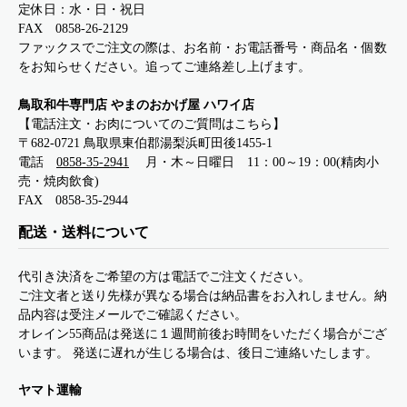
定休日：水・日・祝日
FAX 0858-26-2129
ファックスでご注文の際は、お名前・お電話番号・商品名・個数
をお知らせください。追ってご連絡差し上げます。
鳥取和牛専門店 やまのおかげ屋 ハワイ店
【電話注文・お肉についてのご質問はこちら】
〒682-0721 鳥取県東伯郡湯梨浜町田後1455-1
電話
0858-35-2941
月・木～日曜日 11：00～19：00(精肉小
売・焼肉飲食)
FAX 0858-35-2944
配送・送料について
代引き決済をご希望の方は電話でご注文ください。
ご注文者と送り先様が異なる場合は納品書をお入れしません。納
品内容は受注メールでご確認ください。
オレイン55商品は発送に１週間前後お時間をいただく場合がござ
います。 発送に遅れが生じる場合は、後日ご連絡いたします。
ヤマト運輸