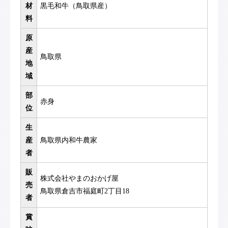
材
黒毛和牛（鳥取県産）
料
原
産
鳥取県
地
域
部
赤身
位
生
産
鳥取県内和牛農家
者
販
株式会社やまのおかげ屋
売
鳥取県倉吉市福庭町2丁目18
者
賞