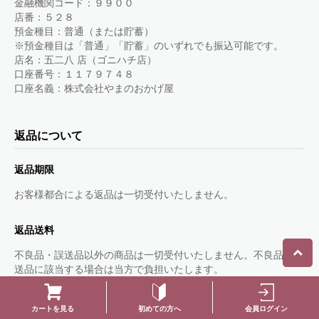
金融機関コード：９９００
店番：５２８
預金種目：普通（または貯蓄）
※預金種目は「普通」「貯蓄」のいずれでも振込可能です。
店名：五二八 店（ゴニハチ店）
口座番号：１１７９７４８
口座名義：株式会社やまのおかげ屋
返品について
返品期限
お客様都合による返品は一切受付いたしません。
返品送料
不良品・誤送品以外の商品は一切受付いたしません。不良品、誤
送品に該当する場合は当方で負担いたします。
不良品
初めての方へ
会員ログイン
カートを見る