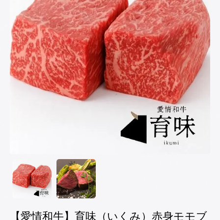
【愛情和牛】育味（いくみ）赤身モモブ