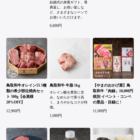
結婚式の来賓ギフト、香
典返し、お祝い返しな
ど、さまざまなシーンで
お使いいただけます。
6,600円
鳥取和牛オレイン55 5種
鳥取和牛 牛脂 1kg
【やまのおかげ屋】鳥
類の希少部位焼肉セッ
取和牛「肉録」10,000円
オレイン酸を豊富に含
ト 500g【会員様
税別 イベント・コンペ
み、なめらかで香り高
20%OFF】
の景品・目録に !
く、まろやかなコクが特
徴。
12,960円
11,000円
1,080円