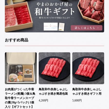
おすすめ商品
お肉屋がつくった牛骨
鳥取和牛赤身しゃぶし
鳥取和牛赤身しゃぶし
ラーメン(乾麺) 3個＆鳥
ゃぶすき焼き簡易包装
ゃぶすき焼きギフト用
取牛骨ラーメンスープ
4,269円
5,600円
の素(38g×5パック) 1個
入り【ギフトセット】