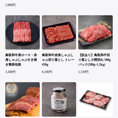
2,980円
鳥取和牛肩ロース・赤
鳥取和牛赤身しゃぶし
【訳あり】鳥取和牛切
身しゃぶしゃぶすき焼
ゃぶ切り落とし トレー
り落とし小間切れ 300g
き簡易包装
450g
パック(300g~1.2kg)
3,300円
8,100円
1,539円