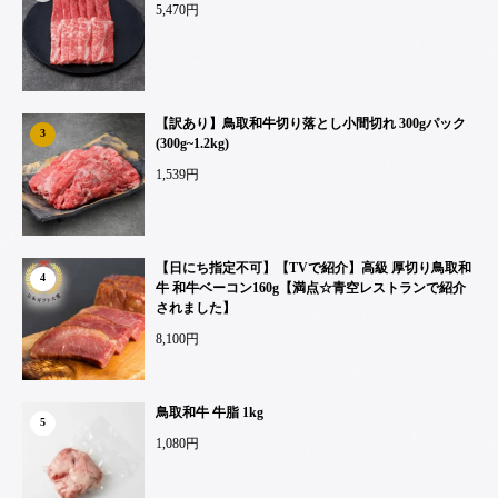
5,470円
【訳あり】鳥取和牛切り落とし小間切れ 300gパック
3
(300g~1.2kg)
1,539円
【日にち指定不可】【TVで紹介】高級 厚切り鳥取和
4
牛 和牛ベーコン160g【満点☆青空レストランで紹介
されました】
8,100円
鳥取和牛 牛脂 1kg
5
1,080円