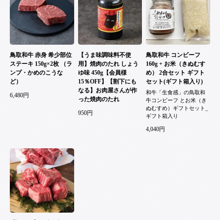
鳥取和牛 赤身 希少部位
【うま味調味料不使
鳥取和牛 コンビーフ
ステーキ 150g×2枚 （ラ
用】焼肉のたれ しょう
160g + お米（きぬむす
ンプ・かめのこうな
ゆ味 450g【会員様
め） 2合セット ギフト
ど）
15％OFF】【割下にも
セット(ギフト箱入り)
なる】お肉屋さんが作
和牛「生食感」の鳥取和
6,480円
った焼肉のたれ
牛コンビーフ とお米（き
ぬむすめ）ギフトセット_
950円
ギフト箱入り
4,040円