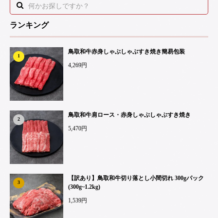
ランキング
鳥取和牛赤身しゃぶしゃぶすき焼き簡易包装
1
4,269円
鳥取和牛肩ロース・赤身しゃぶしゃぶすき焼き
2
5,470円
【訳あり】鳥取和牛切り落とし小間切れ 300gパック
3
(300g~1.2kg)
1,539円