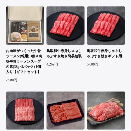
お肉屋がつくった牛骨
鳥取和牛赤身しゃぶし
鳥取和牛赤身しゃぶし
ラーメン(乾麺) 3個＆鳥
ゃぶすき焼き簡易包装
ゃぶすき焼きギフト用
取牛骨ラーメンスープ
4,269円
5,600円
の素(38g×5パック) 1個
入り【ギフトセット】
2,980円