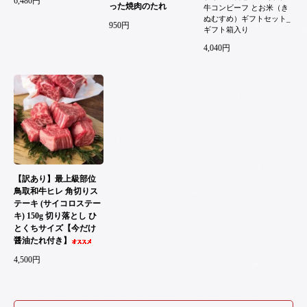
6,480円
った焼肉のたれ
牛コンビーフ とお米（き
ぬむすめ）ギフトセット_
950円
ギフト箱入り
4,040円
【訳あり】最上級部位
鳥取和牛ヒレ 角切りス
テーキ (サイコロステー
キ) 150g 切り落とし ひ
とくちサイズ【今だけ
醤油たれ付き】
4,500円