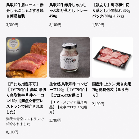
鳥取和牛肩ロース・赤
鳥取和牛赤身しゃぶし
【訳あり】鳥取和牛切
身しゃぶしゃぶすき焼
ゃぶ切り落とし トレー
り落とし小間切れ 300g
き簡易包装
450g
パック(300g~1.2kg)
3,300円
8,100円
1,539円
【日にち指定不可】
生食感 鳥取和牛コンビ
国産牛 上タン 焼き肉用
【TVで紹介】高級 厚切
ーフ160g 【TVで紹介】
70g 簡易包装【量り売
り鳥取和牛 和牛ベーコ
【ごはんのお供に 】
り】
ン160g【満点☆青空レ
【ＴＶ・メディア紹介商
2,199円
ストランで紹介されま
品】【家事ヤロウ！で紹
した】
介】
満天☆青空レストランで
3,780円
紹介されました
8,100円