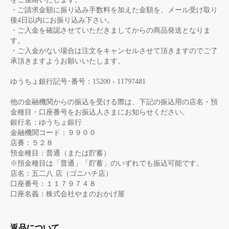
・ご請求金額に振り込み手数料を加えた金額を、メール受け取り
後4日以内にお振り込み下さい。
・ご入金を確認させていただきましてからの商品発送となりま
す。
・ご入金がない場合は注文をキャンセルさせて頂きますのでご了
承頂きますようお願いいたします。
ゆうちょ銀行記号･番号：15200 - 11797481
他の金融機関からの振込を受ける際は、下記の振込用の店名・預
金種目・口座番号をお振込人さまにお知らせください。
銀行名：ゆうちょ銀行
金融機関コード：９９００
店番：５２８
預金種目：普通（または貯蓄）
※預金種目は「普通」「貯蓄」のいずれでも振込可能です。
店名：五二八 店（ゴニハチ店）
口座番号：１１７９７４８
口座名義：株式会社やまのおかげ屋
返品について