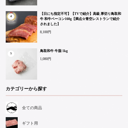
【日にち指定不可】【TVで紹介】高級 厚切り鳥取和
4
牛 和牛ベーコン160g【満点☆青空レストランで紹介
されました】
8,100円
鳥取和牛 牛脂 1kg
5
1,080円
カテゴリーから探す
全ての商品
ギフト用