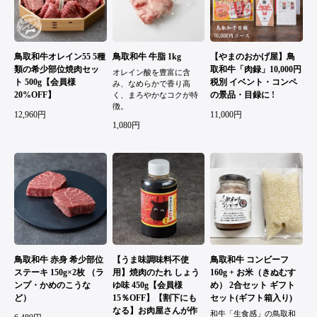
鳥取和牛オレイン55 5種
鳥取和牛 牛脂 1kg
【やまのおかげ屋】鳥
類の希少部位焼肉セッ
取和牛「肉録」10,000円
オレイン酸を豊富に含
ト 500g【会員様
税別 イベント・コンペ
み、なめらかで香り高
20%OFF】
の景品・目録に !
く、まろやかなコクが特
徴。
12,960円
11,000円
1,080円
鳥取和牛 赤身 希少部位
【うま味調味料不使
鳥取和牛 コンビーフ
ステーキ 150g×2枚 （ラ
用】焼肉のたれ しょう
160g + お米（きぬむす
ンプ・かめのこうな
ゆ味 450g【会員様
め） 2合セット ギフト
ど）
15％OFF】【割下にも
セット(ギフト箱入り)
なる】お肉屋さんが作
和牛「生食感」の鳥取和