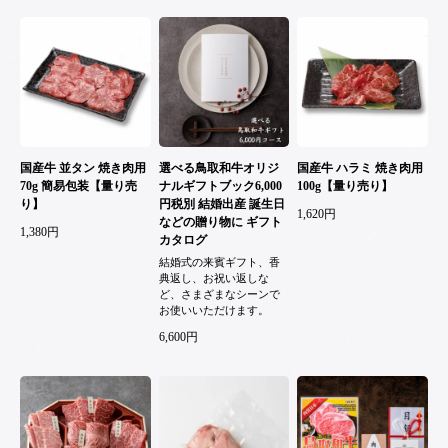
国産牛 並タン 焼き肉用
選べる鳥取和牛オリジ
国産牛 ハラミ 焼き肉用
70g 簡易包装【量り売
ナルギフトブック6,000
100g【量り売り】
り】
円税別 結婚出産 誕生日
1,620円
などの贈り物に ギフト
1,380円
カタログ
結婚式の来賓ギフト、香
典返し、お祝い返しな
ど、さまざまなシーンで
お使いいただけます。
6,600円